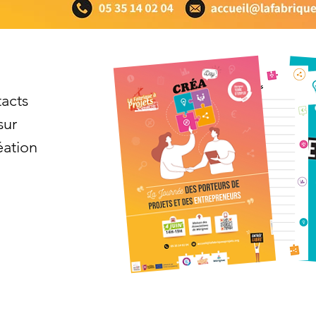
tacts
sur
éation